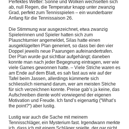
Perfektes Wetter: Sonne und Wolken wechselten sich
ab, null Regen, die Temperatur knapp unter zwanzig
Grad, perfekt zum Tennisspielen – ein wunderbarer
Anfang für die Tennissaison 26.
Die Stimmung war ausgezeichnet, etwa zwanzig
Spielerinnen und Spieler hatten sich zum
Plauschturnier angemeldet, Silas hatte einen
ausgeklügelten Plan generiert, so dass bei den vier
Doppel jeweils neue Paarungen aufeinandertrafen.
Der Plan wurde gut sichtbar aufgehängt; daneben
konnte man nach jeder Begegnung eintragen, wer wie
viele Games gewonnen hatte. – Viele Striche waren es
am Ende auf dem Blatt, es sah fast aus wie auf der
Tafel beim Jassen, allerdings kümmerte sich
schliesslich niemand darum, wer am meisten Striche
für sich verzeichnen konnte. Preise gab’s ja keine, das
Aufschreiben diente wohl vorwiegend der eigenen
Motivation und Freude. Ich fand’s eigenartig (“What’s
the point?“) aber lustig.
Lustig war auch die Sache mit meinem
Tennisschläger, ein Mysterium fast. Irgendwann merkte
ich, dass ich mit einem Schläger spielte, der gar nicht