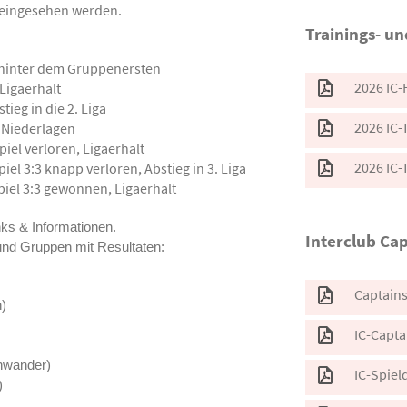
 eingesehen werden.
Trainings- un
 hinter dem Gruppenersten
2026 IC-
Ligaerhalt
ieg in die 2. Liga
2026 IC-
3 Niederlagen
iel verloren, Ligaerhalt
2026 IC-
el 3:3 knapp verloren, Abstieg in 3. Liga
el 3:3 gewonnen, Ligaerhalt
inks & Informationen.
Interclub Cap
und Gruppen mit Resultaten:
Captain
n)
IC-Capta
hwander)
IC-Spiel
)