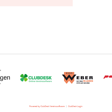
Powered by ClubDesk Vereinssoftware
|
ClubDesk Login