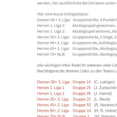
werden. Der ausführliche Bericht kann unten
Hier eine kurze Erfolgsbilanz:
Damen 30 + 3. Liga: Gruppendritte, 4 Punkte
Herren 1. Liga 1: Abstiegsspiel gewonnen, 
Herren 1. Liga 2: Abstiegsspel verloren, Abst
Herren 35+ 3. Liga: Gruppenvierte, 2 Siege, 
Herren 45+ 2. Liga Gruppenerste, Aufstiegssp
Herren 65+ 2. Liga: Gruppendritte, Abstiegsspi
Herren 70+ NLB: Gruppendritte, Abstiegsspi
Alle wichtigen
Infos findet ihr nebenan unter L
Nachfolgend die direkten Links zu den Teams 
Damen 30+ 3. Liga Gruppe 14
(C. Lutziger)
Herren 1. Liga 1 Gruppe 25
(J. Zurbuche
Herren 1. Liga 2 Gruppe 35
(J. Hamel)
Herren 35+ 3. Liga Gruppe 21
(L. Meuli)
Herren 45+ 2. Liga Gruppe 52
(R. Neuensc
Herren 65+ 2. Liga Gruppe 14
(H. R. Holzer
Herren 70+ NLB Gruppe 1
(M. Meister)