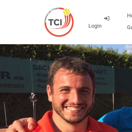
H
Login
Ga