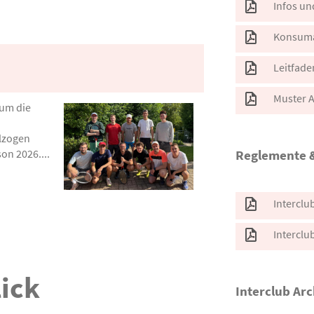
Infos un
Konsuma
Leitfade
Muster 
rum die
lzogen
on 2026....
Reglemente 
Interclu
Interclu
ick
Interclub Arc