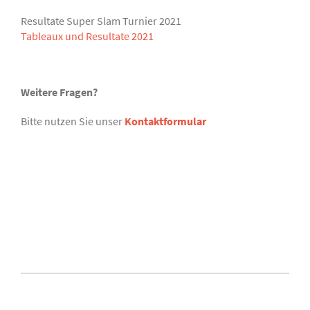
Resultate Super Slam Turnier 2021
Tableaux und Resultate 2021
Weitere Fragen?
Bitte nutzen Sie unser
Kontaktformular