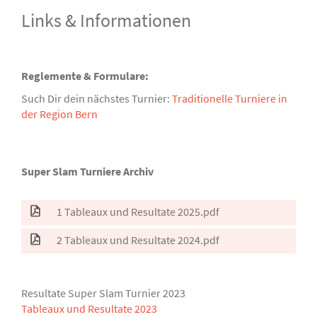
Links & Informationen
Reglemente & Formulare
:
Such Dir dein nächstes Turnier:
Traditionelle Turniere in
der Region Bern
Super Slam Turniere Archiv
1 Tableaux und Resultate 2025.pdf
2 Tableaux und Resultate 2024.pdf
Resultate Super Slam Turnier 2023
Tableaux und Resultate 2023